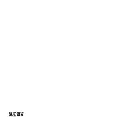
近期文章
板橋當舖為您提供最好的借貸環境及優惠的利息，幫助您
輕輕鬆松度過難關
板橋汽車借款快速解决您的資金問題，是您借錢求助無門
的好夥伴
板橋當舖讓深受負債之苦的朋友們度過難關，輕鬆協助您
解決負債問題
板橋機車借款多元化服務，讓您省下寶貴時間
板橋汽車借款提供最佳的資金額度滿足您的資金需求，完
成你的心願
近期留言